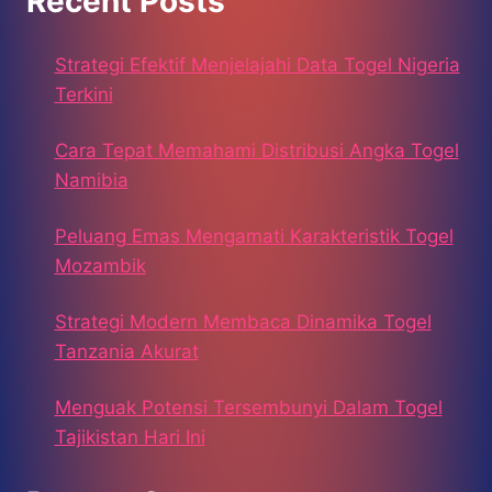
Recent Posts
Strategi Efektif Menjelajahi Data Togel Nigeria
Terkini
Cara Tepat Memahami Distribusi Angka Togel
Namibia
Peluang Emas Mengamati Karakteristik Togel
Mozambik
Strategi Modern Membaca Dinamika Togel
Tanzania Akurat
Menguak Potensi Tersembunyi Dalam Togel
Tajikistan Hari Ini