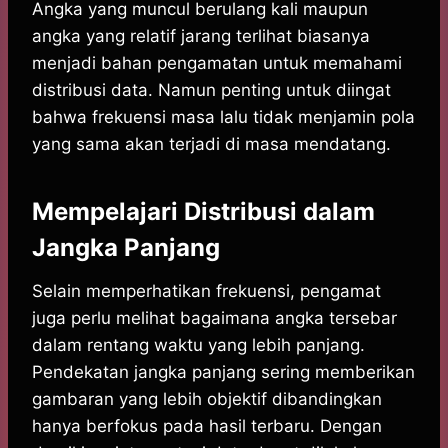
Angka yang muncul berulang kali maupun
angka yang relatif jarang terlihat biasanya
menjadi bahan pengamatan untuk memahami
distribusi data. Namun penting untuk diingat
bahwa frekuensi masa lalu tidak menjamin pola
yang sama akan terjadi di masa mendatang.
Mempelajari Distribusi dalam
Jangka Panjang
Selain memperhatikan frekuensi, pengamat
juga perlu melihat bagaimana angka tersebar
dalam rentang waktu yang lebih panjang.
Pendekatan jangka panjang sering memberikan
gambaran yang lebih objektif dibandingkan
hanya berfokus pada hasil terbaru. Dengan