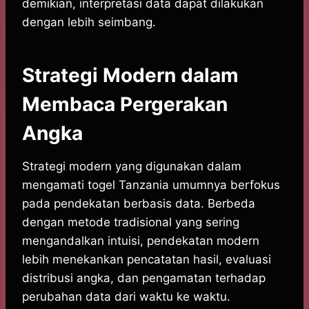
demikian, interpretasi data dapat dilakukan
dengan lebih seimbang.
Strategi Modern dalam
Membaca Pergerakan
Angka
Strategi modern yang digunakan dalam
mengamati togel Tanzania umumnya berfokus
pada pendekatan berbasis data. Berbeda
dengan metode tradisional yang sering
mengandalkan intuisi, pendekatan modern
lebih menekankan pencatatan hasil, evaluasi
distribusi angka, dan pengamatan terhadap
perubahan data dari waktu ke waktu.