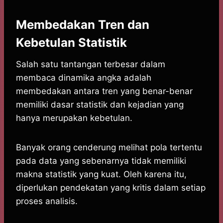
Membedakan Tren dan
Kebetulan Statistik
Salah satu tantangan terbesar dalam
membaca dinamika angka adalah
membedakan antara tren yang benar-benar
memiliki dasar statistik dan kejadian yang
hanya merupakan kebetulan.
Banyak orang cenderung melihat pola tertentu
pada data yang sebenarnya tidak memiliki
makna statistik yang kuat. Oleh karena itu,
diperlukan pendekatan yang kritis dalam setiap
proses analisis.