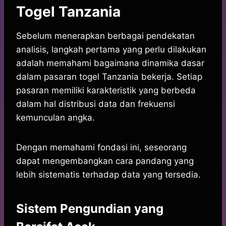
Togel Tanzania
Sebelum menerapkan berbagai pendekatan
analisis, langkah pertama yang perlu dilakukan
adalah memahami bagaimana dinamika dasar
dalam pasaran togel Tanzania bekerja. Setiap
pasaran memiliki karakteristik yang berbeda
dalam hal distribusi data dan frekuensi
kemunculan angka.
Dengan memahami fondasi ini, seseorang
dapat mengembangkan cara pandang yang
lebih sistematis terhadap data yang tersedia.
Sistem Pengundian yang