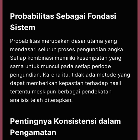
Probabilitas Sebagai Fondasi
Sistem
Probabilitas merupakan dasar utama yang
mendasari seluruh proses pengundian angka.
Setiap kombinasi memiliki kesempatan yang
sama untuk muncul pada setiap periode
pengundian. Karena itu, tidak ada metode yang
dapat memberikan kepastian terhadap hasil
tertentu meskipun berbagai pendekatan
analisis telah diterapkan.
Pentingnya Konsistensi dalam
Pengamatan