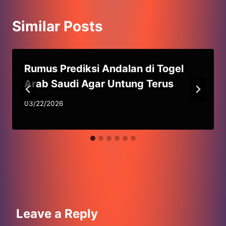
Similar Posts
Rumus Prediksi Andalan di Togel
Arab Saudi Agar Untung Terus
03/22/2026
Leave a Reply