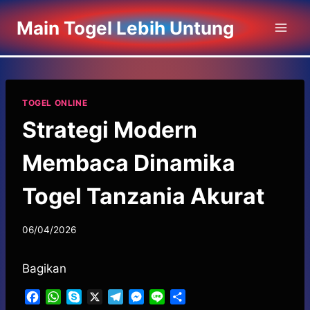
Skip
Main Togel Lebih Untung
to
content
TOGEL ONLINE
Strategi Modern
Membaca Dinamika
Togel Tanzania Akurat
06/04/2026
Bagikan
F
W
S
X
T
M
L
S