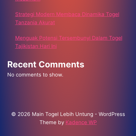
Strategi Modern Membaca Dinamika Togel
Tanzania Akurat
Menguak Potensi Tersembunyi Dalam Togel
Tajikistan Hari Ini
Recent Comments
No comments to show.
© 2026 Main Togel Lebih Untung - WordPress
Theme by
Kadence WP