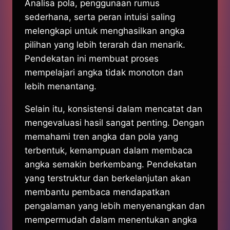
Analisa pola, penggunaan rumus
sederhana, serta peran intuisi saling
melengkapi untuk menghasilkan angka
pilihan yang lebih terarah dan menarik.
Pendekatan ini membuat proses
mempelajari angka tidak monoton dan
lebih menantang.
Selain itu, konsistensi dalam mencatat dan
mengevaluasi hasil sangat penting. Dengan
memahami tren angka dan pola yang
terbentuk, kemampuan dalam membaca
angka semakin berkembang. Pendekatan
yang terstruktur dan berkelanjutan akan
membantu pembaca mendapatkan
pengalaman yang lebih menyenangkan dan
mempermudah dalam menentukan angka