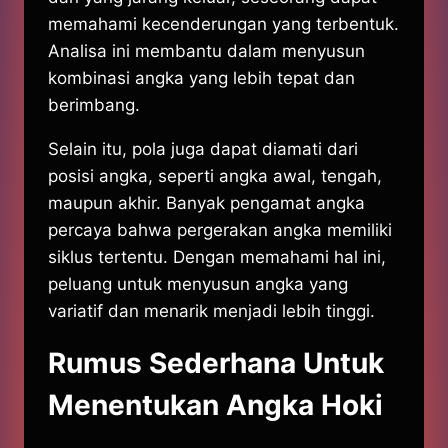
memahami kecenderungan yang terbentuk.
Analisa ini membantu dalam menyusun
kombinasi angka yang lebih tepat dan
berimbang.
Selain itu, pola juga dapat diamati dari
posisi angka, seperti angka awal, tengah,
maupun akhir. Banyak pengamat angka
percaya bahwa pergerakan angka memiliki
siklus tertentu. Dengan memahami hal ini,
peluang untuk menyusun angka yang
variatif dan menarik menjadi lebih tinggi.
Rumus Sederhana Untuk
Menentukan Angka Hoki