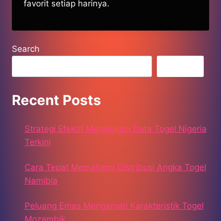
favorit setiap harinya.
Search
Search
Recent Posts
Strategi Efektif Menjelajahi Data Togel Nigeria
Terkini
Cara Tepat Memahami Distribusi Angka Togel
Namibia
Peluang Emas Mengamati Karakteristik Togel
Mozambik