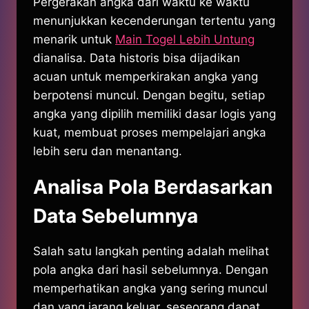
Pergerakan angka dari waktu ke waktu
menunjukkan kecenderungan tertentu yang
menarik untuk
Main Togel Lebih Untung
dianalisa. Data historis bisa dijadikan
acuan untuk memperkirakan angka yang
berpotensi muncul. Dengan begitu, setiap
angka yang dipilih memiliki dasar logis yang
kuat, membuat proses mempelajari angka
lebih seru dan menantang.
Analisa Pola Berdasarkan
Data Sebelumnya
Salah satu langkah penting adalah melihat
pola angka dari hasil sebelumnya. Dengan
memperhatikan angka yang sering muncul
dan yang jarang keluar, seseorang dapat