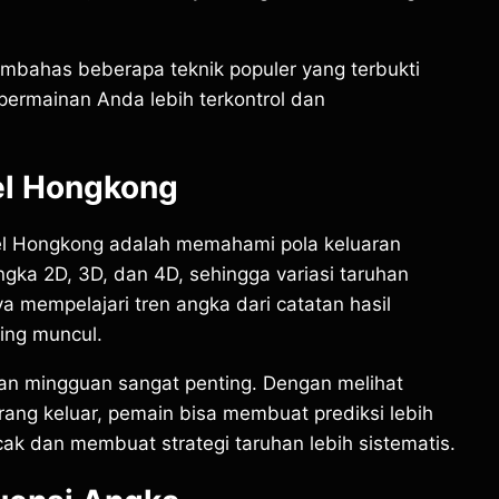
bahas beberapa teknik populer yang terbukti
permainan Anda lebih terkontrol dan
el Hongkong
el Hongkong adalah memahami pola keluaran
gka 2D, 3D, dan 4D, sehingga variasi taruhan
 mempelajari tren angka dari catatan hasil
ing muncul.
 dan mingguan sangat penting. Dengan melihat
ang keluar, pemain bisa membuat prediksi lebih
ak dan membuat strategi taruhan lebih sistematis.