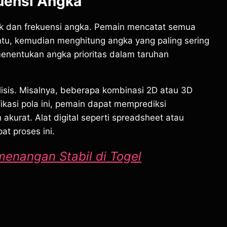
kuensi Angka
stik dan frekuensi angka. Pemain mencatat semua
ntu, kemudian menghitung angka yang paling sering
menentukan angka prioritas dalam taruhan
lisis. Misalnya, beberapa kombinasi 2D atau 3D
kasi pola ini, pemain dapat memprediksi
kurat. Alat digital seperti spreadsheet atau
t proses ini.
enangan Stabil di Togel