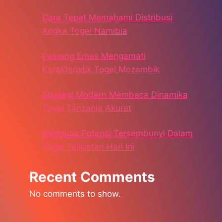
Cara Tepat Memahami Distribusi
Angka Togel Namibia
Peluang Emas Mengamati
Karakteristik Togel Mozambik
Strategi Modern Membaca Dinamika
Togel Tanzania Akurat
Menguak Potensi Tersembunyi Dalam
Togel Tajikistan Hari Ini
Recent Comments
No comments to show.