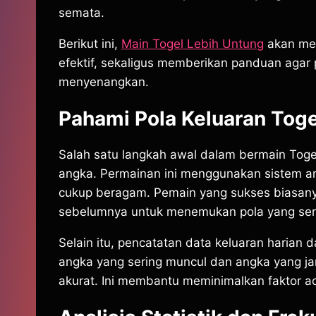
semata.
Berikut ini,
Main Togel Lebih Untung
akan mem
efektif, sekaligus memberikan panduan agar 
menyenangkan.
Pahami Pola Keluaran Tog
Salah satu langkah awal dalam bermain Tog
angka. Permainan ini menggunakan sistem an
cukup beragam. Pemain yang sukses biasanya
sebelumnya untuk menemukan pola yang ser
Selain itu, pencatatan data keluaran harian
angka yang sering muncul dan angka yang jar
akurat. Ini membantu meminimalkan faktor ac