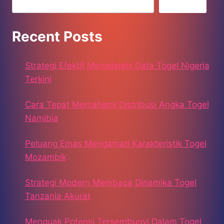
Search
Recent Posts
Strategi Efektif Menjelajahi Data Togel Nigeria
Terkini
Cara Tepat Memahami Distribusi Angka Togel
Namibia
Peluang Emas Mengamati Karakteristik Togel
Mozambik
Strategi Modern Membaca Dinamika Togel
Tanzania Akurat
Menguak Potensi Tersembunyi Dalam Togel