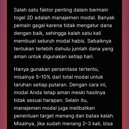
Salah satu faktor penting dalam bermain
togel 2D adalah manajemen modal. Banyak
pemain gagal karena tidak mengatur dana
dengan baik, sehingga kalah satu kali
membuat seluruh modal habis. Sebaiknya
tentukan terlebih dahulu jumlah dana yang
aman untuk digunakan setiap hari.
Hanya gunakan persentase tertentu,
misalnya 5–10% dari total modal untuk
taruhan setiap putaran. Dengan cara ini,
modal Anda tetap aman meski hasilnya
tidak sesuai harapan. Selain itu,
manajemen modal juga melibatkan
penentuan target menang dan batas kalah.
Misalnya, jika sudah menang 2–3 kali, bisa