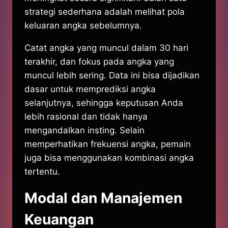
strategi sederhana adalah melihat pola
keluaran angka sebelumnya.
Catat angka yang muncul dalam 30 hari
terakhir, dan fokus pada angka yang
muncul lebih sering. Data ini bisa dijadikan
dasar untuk memprediksi angka
selanjutnya, sehingga keputusan Anda
lebih rasional dan tidak hanya
mengandalkan insting. Selain
memperhatikan frekuensi angka, pemain
juga bisa menggunakan kombinasi angka
tertentu.
Modal dan Manajemen
Keuangan