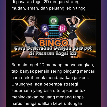
di pasaran togel 2D dengan strategi
mudah, aman, dan peluang lebih tinggi.
Bermain togel 2D memang menyenangkan,
tapi banyak pemain sering bingung mencari
cara efektif untuk mendapatkan jackpot.
Untungnya, ada beberapa strategi
sederhana yang bisa diterapkan untuk
meningkatkan peluang menang tanpa
harus mengandalkan keberuntungan