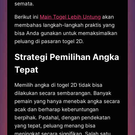
semata.
Berikut ini
Main Togel Lebih Untung
akan
membahas langkah-langkah praktis yang
bisa Anda gunakan untuk memaksimalkan
peluang di pasaran togel 2D.
Strategi Pemilihan Angka
Tepat
Memilih angka di togel 2D tidak bisa
dilakukan secara sembarangan. Banyak
pemain yang hanya menebak angka secara
acak dan berharap keberuntungan
berpihak. Padahal, dengan pendekatan
yang tepat, peluang menang bisa
meningkat secara signifikan. Salah satu