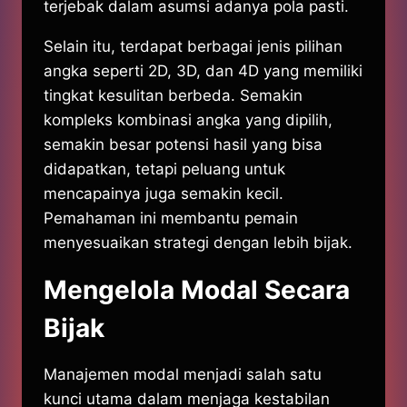
terjebak dalam asumsi adanya pola pasti.
Selain itu, terdapat berbagai jenis pilihan
angka seperti 2D, 3D, dan 4D yang memiliki
tingkat kesulitan berbeda. Semakin
kompleks kombinasi angka yang dipilih,
semakin besar potensi hasil yang bisa
didapatkan, tetapi peluang untuk
mencapainya juga semakin kecil.
Pemahaman ini membantu pemain
menyesuaikan strategi dengan lebih bijak.
Mengelola Modal Secara
Bijak
Manajemen modal menjadi salah satu
kunci utama dalam menjaga kestabilan