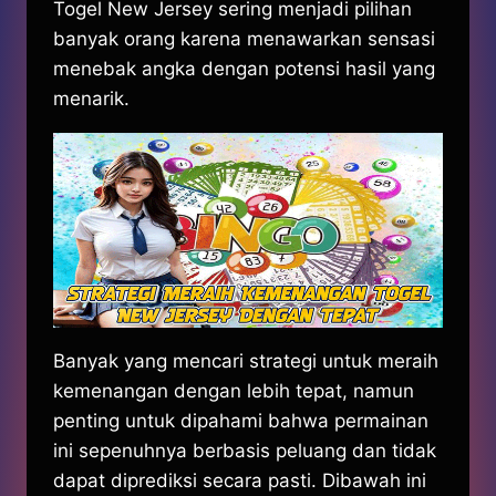
Togel New Jersey sering menjadi pilihan
banyak orang karena menawarkan sensasi
menebak angka dengan potensi hasil yang
menarik.
Banyak yang mencari strategi untuk meraih
kemenangan dengan lebih tepat, namun
penting untuk dipahami bahwa permainan
ini sepenuhnya berbasis peluang dan tidak
dapat diprediksi secara pasti. Dibawah ini