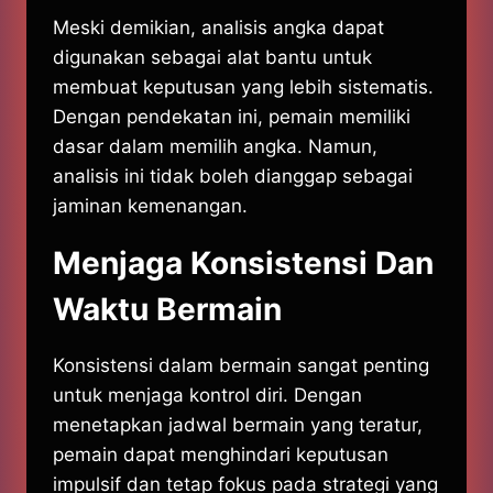
Meski demikian, analisis angka dapat
digunakan sebagai alat bantu untuk
membuat keputusan yang lebih sistematis.
Dengan pendekatan ini, pemain memiliki
dasar dalam memilih angka. Namun,
analisis ini tidak boleh dianggap sebagai
jaminan kemenangan.
Menjaga Konsistensi Dan
Waktu Bermain
Konsistensi dalam bermain sangat penting
untuk menjaga kontrol diri. Dengan
menetapkan jadwal bermain yang teratur,
pemain dapat menghindari keputusan
impulsif dan tetap fokus pada strategi yang