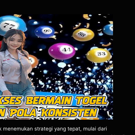
menemukan strategi yang tepat, mulai dari