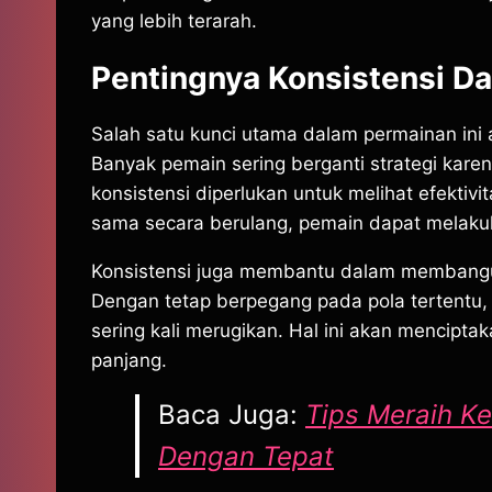
yang lebih terarah.
Pentingnya Konsistensi D
Salah satu kunci utama dalam permainan ini
Banyak pemain sering berganti strategi karen
konsistensi diperlukan untuk melihat efekti
sama secara berulang, pemain dapat melakuka
Konsistensi juga membantu dalam membangun
Dengan tetap berpegang pada pola tertentu,
sering kali merugikan. Hal ini akan mencipta
panjang.
Baca Juga:
Tips Meraih K
Dengan Tepat