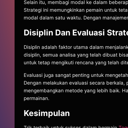
Selain itu, membagi modal ke dalam beberap
Strategi ini memungkinkan pemain untuk teta
modal dalam satu waktu. Dengan manajemen y
Disiplin Dan Evaluasi Strat
Disiplin adalah faktor utama dalam menjalan
disiplin, semua analisa yang telah dibuat bisa
untuk tetap mengikuti rencana yang telah dit
Evaluasi juga sangat penting untuk mengetah
Dengan melakukan evaluasi secara berkala,
mengembangkan metode yang lebih baik. Hal
permainan.
Kesimpulan
Trik terbaik untuk sukses dalam bermain
Tog