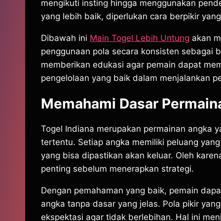
mengikuti insting hingga menggunakan pende
yang lebih baik, diperlukan cara berpikir yan
Dibawah ini
Main Togel Lebih Untung
akan me
penggunaan pola secara konsisten sebagai ba
memberikan edukasi agar pemain dapat memah
pengelolaan yang baik dalam menjalankan pe
Memahami Dasar Permaina
Togel Indiana merupakan permainan angka y
tertentu. Setiap angka memiliki peluang yan
yang bisa dipastikan akan keluar. Oleh kare
penting sebelum menerapkan strategi.
Dengan pemahaman yang baik, pemain dapat
angka tanpa dasar yang jelas. Pola pikir ya
ekspektasi agar tidak berlebihan. Hal ini m