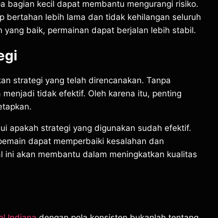
a bagian kecil dapat membantu mengurangi risiko.
p bertahan lebih lama dan tidak kehilangan seluruh
ang baik, permainan dapat berjalan lebih stabil.
egi
kan strategi yang telah direncanakan. Tanpa
 menjadi tidak efektif. Oleh karena itu, penting
etapkan.
ui apakah strategi yang digunakan sudah efektif.
 pemain dapat memperbaiki kesalahan dan
 ini akan membantu dalam meningkatkan kualitas
el Indiana
dengan pola konsisten bukanlah tentang