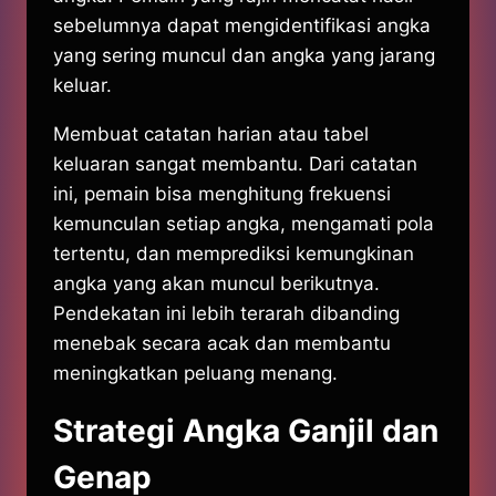
sebelumnya dapat mengidentifikasi angka
yang sering muncul dan angka yang jarang
keluar.
Membuat catatan harian atau tabel
keluaran sangat membantu. Dari catatan
ini, pemain bisa menghitung frekuensi
kemunculan setiap angka, mengamati pola
tertentu, dan memprediksi kemungkinan
angka yang akan muncul berikutnya.
Pendekatan ini lebih terarah dibanding
menebak secara acak dan membantu
meningkatkan peluang menang.
Strategi Angka Ganjil dan
Genap