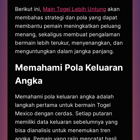
Berikut ini,
Main Togel Lebih Untung
akan
membahas strategi dan pola yang dapat
membantu pemain meningkatkan peluang
menang, sekaligus membuat pengalaman
bermain lebih terukur, menyenangkan, dan
menguntungkan dalam jangka panjang.
Memahami Pola Keluaran
Angka
Memahami pola keluaran angka adalah
langkah pertama untuk bermain Togel
Mexico dengan cerdas. Setiap putaran
memiliki data keluaran sebelumnya yang
bisa dianalisis untuk menemukan tren
angka. Pemain yang rajin mencatat hasil