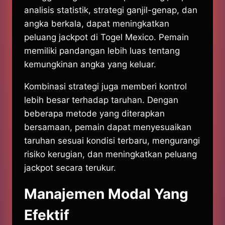
analisis statistik, strategi ganjil-genap, dan
angka berkala, dapat meningkatkan
peluang jackpot di Togel Mexico. Pemain
memiliki pandangan lebih luas tentang
kemungkinan angka yang keluar.
Kombinasi strategi juga memberi kontrol
lebih besar terhadap taruhan. Dengan
beberapa metode yang diterapkan
bersamaan, pemain dapat menyesuaikan
taruhan sesuai kondisi terbaru, mengurangi
risiko kerugian, dan meningkatkan peluang
jackpot secara terukur.
Manajemen Modal Yang
Efektif