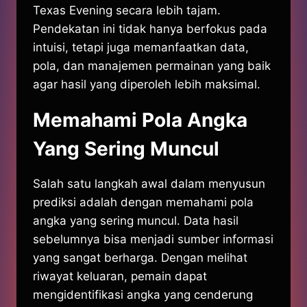
Texas Evening secara lebih tajam.
Pendekatan ini tidak hanya berfokus pada
intuisi, tetapi juga memanfaatkan data,
pola, dan manajemen permainan yang baik
agar hasil yang diperoleh lebih maksimal.
Memahami Pola Angka
Yang Sering Muncul
Salah satu langkah awal dalam menyusun
prediksi adalah dengan memahami pola
angka yang sering muncul. Data hasil
sebelumnya bisa menjadi sumber informasi
yang sangat berharga. Dengan melihat
riwayat keluaran, pemain dapat
mengidentifikasi angka yang cenderung