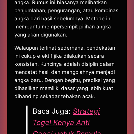
angka. Rumus ini biasanya melibatkan
penjumlahan, pengurangan, atau kombinasi
angka dari hasil sebelumnya. Metode ini
membantu mempersempit pilihan angka
yang akan digunakan.
Walaupun terlihat sederhana, pendekatan
ini cukup efektif jika dilakukan secara
konsisten. Kuncinya adalah disiplin dalam
mencatat hasil dan mengolahnya menjadi
angka baru. Dengan begitu, prediksi yang
dihasilkan memiliki dasar yang lebih kuat
dibanding sekadar tebakan acak.
Baca Juga:
Strategi
Togel Kenya Anti
Gagal untuk Pemula