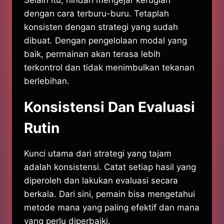
Selain itu, hindari mengejar kerugian
dengan cara terburu-buru. Tetaplah
konsisten dengan strategi yang sudah
dibuat. Dengan pengelolaan modal yang
baik, permainan akan terasa lebih
terkontrol dan tidak menimbulkan tekanan
berlebihan.
Konsistensi Dan Evaluasi
Rutin
Kunci utama dari strategi yang tajam
adalah konsistensi. Catat setiap hasil yang
diperoleh dan lakukan evaluasi secara
berkala. Dari sini, pemain bisa mengetahui
metode mana yang paling efektif dan mana
yang perlu diperbaiki.