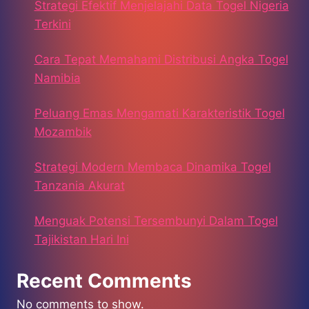
Strategi Efektif Menjelajahi Data Togel Nigeria
Terkini
Cara Tepat Memahami Distribusi Angka Togel
Namibia
Peluang Emas Mengamati Karakteristik Togel
Mozambik
Strategi Modern Membaca Dinamika Togel
Tanzania Akurat
Menguak Potensi Tersembunyi Dalam Togel
Tajikistan Hari Ini
Recent Comments
No comments to show.