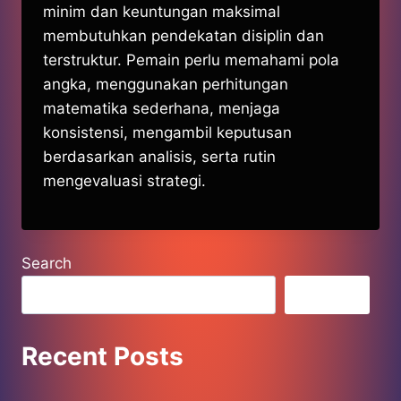
minim dan keuntungan maksimal
membutuhkan pendekatan disiplin dan
terstruktur. Pemain perlu memahami pola
angka, menggunakan perhitungan
matematika sederhana, menjaga
konsistensi, mengambil keputusan
berdasarkan analisis, serta rutin
mengevaluasi strategi.
Search
Search
Recent Posts