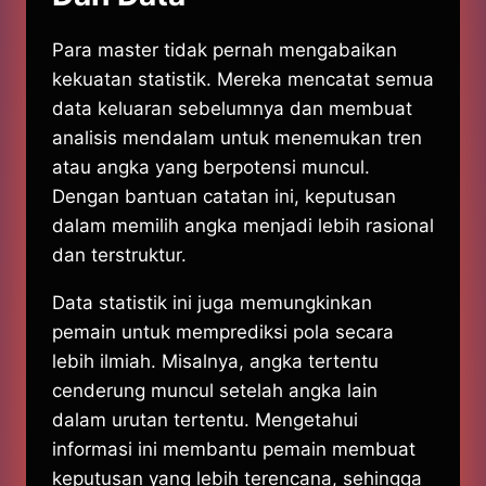
Para master tidak pernah mengabaikan
kekuatan statistik. Mereka mencatat semua
data keluaran sebelumnya dan membuat
analisis mendalam untuk menemukan tren
atau angka yang berpotensi muncul.
Dengan bantuan catatan ini, keputusan
dalam memilih angka menjadi lebih rasional
dan terstruktur.
Data statistik ini juga memungkinkan
pemain untuk memprediksi pola secara
lebih ilmiah. Misalnya, angka tertentu
cenderung muncul setelah angka lain
dalam urutan tertentu. Mengetahui
informasi ini membantu pemain membuat
keputusan yang lebih terencana, sehingga