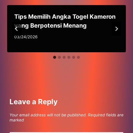
Tips Memilih Angka Togel Kameron
yang Berpotensi Menang
03/24/2026
Leave a Reply
Your email address will not be published.
Required fields are
marked
*