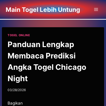
Skip
Main Togel Lebih Untung
to
content
TOGEL ONLINE
Panduan Lengkap
Membaca Prediksi
Angka Togel Chicago
Night
03/28/2026
Bagikan