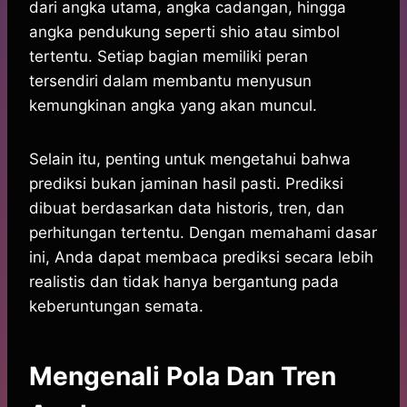
dari angka utama, angka cadangan, hingga
angka pendukung seperti shio atau simbol
tertentu. Setiap bagian memiliki peran
tersendiri dalam membantu menyusun
kemungkinan angka yang akan muncul.
Selain itu, penting untuk mengetahui bahwa
prediksi bukan jaminan hasil pasti. Prediksi
dibuat berdasarkan data historis, tren, dan
perhitungan tertentu. Dengan memahami dasar
ini, Anda dapat membaca prediksi secara lebih
realistis dan tidak hanya bergantung pada
keberuntungan semata.
Mengenali Pola Dan Tren