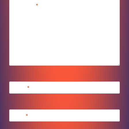
Comment
*
Name
*
Email
*