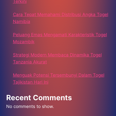
Terkini
Cara Tepat Memahami Distribusi Angka Togel
Namibia
Peluang Emas Mengamati Karakteristik Togel
Mozambik
Strategi Modern Membaca Dinamika Togel
Tanzania Akurat
Menguak Potensi Tersembunyi Dalam Togel
Tajikistan Hari Ini
Recent Comments
No comments to show.