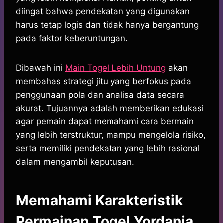
diingat bahwa pendekatan yang digunakan
harus tetap logis dan tidak hanya bergantung
pada faktor keberuntungan.
Dibawah ini
Main Togel Lebih Untung
akan
membahas strategi jitu yang berfokus pada
penggunaan pola dan analisa data secara
akurat. Tujuannya adalah memberikan edukasi
agar pemain dapat memahami cara bermain
yang lebih terstruktur, mampu mengelola risiko,
serta memiliki pendekatan yang lebih rasional
dalam mengambil keputusan.
Memahami Karakteristik
Permainan Togel Yordania