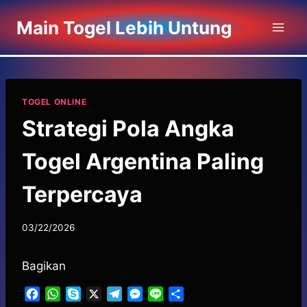
Skip
Main Togel Lebih Untung
to
content
TOGEL ONLINE
Strategi Pola Angka
Togel Argentina Paling
Terpercaya
03/22/2026
Bagikan
F
W
S
X
T
M
L
S