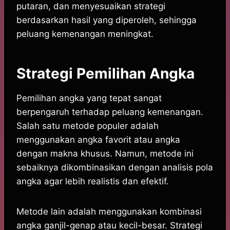
putaran, dan menyesuaikan strategi
berdasarkan hasil yang diperoleh, sehingga
peluang kemenangan meningkat.
Strategi Pemilihan Angka
Pemilihan angka yang tepat sangat
berpengaruh terhadap peluang kemenangan.
Salah satu metode populer adalah
menggunakan angka favorit atau angka
dengan makna khusus. Namun, metode ini
sebaiknya dikombinasikan dengan analisis pola
angka agar lebih realistis dan efektif.
Metode lain adalah menggunakan kombinasi
angka ganjil-genap atau kecil-besar. Strategi