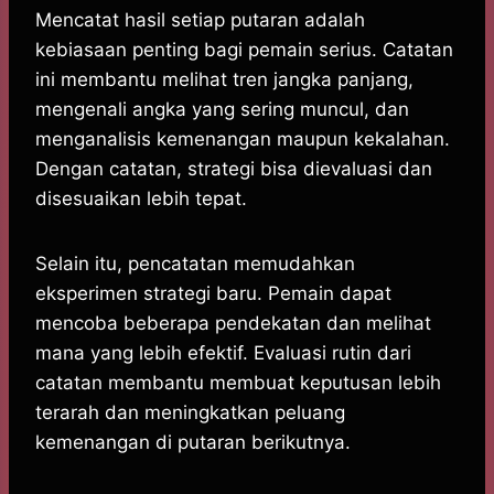
Mencatat hasil setiap putaran adalah
kebiasaan penting bagi pemain serius. Catatan
ini membantu melihat tren jangka panjang,
mengenali angka yang sering muncul, dan
menganalisis kemenangan maupun kekalahan.
Dengan catatan, strategi bisa dievaluasi dan
disesuaikan lebih tepat.
Selain itu, pencatatan memudahkan
eksperimen strategi baru. Pemain dapat
mencoba beberapa pendekatan dan melihat
mana yang lebih efektif. Evaluasi rutin dari
catatan membantu membuat keputusan lebih
terarah dan meningkatkan peluang
kemenangan di putaran berikutnya.