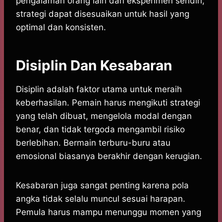
pengalaman orang lain dan eksperimen sendiri,
strategi dapat disesuaikan untuk hasil yang
optimal dan konsisten.
Disiplin Dan Kesabaran
Disiplin adalah faktor utama untuk meraih
keberhasilan. Pemain harus mengikuti strategi
yang telah dibuat, mengelola modal dengan
benar, dan tidak tergoda mengambil risiko
berlebihan. Bermain terburu-buru atau
emosional biasanya berakhir dengan kerugian.
Kesabaran juga sangat penting karena pola
angka tidak selalu muncul sesuai harapan.
Pemula harus mampu menunggu momen yang