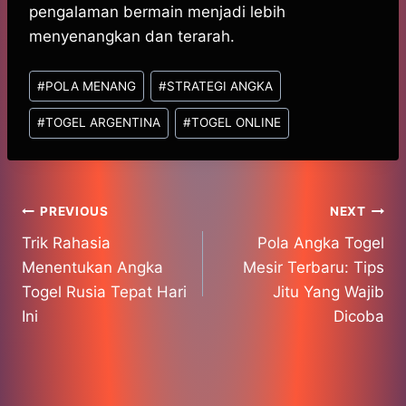
pengalaman bermain menjadi lebih
menyenangkan dan terarah.
Post
#
POLA MENANG
#
STRATEGI ANGKA
Tags:
#
TOGEL ARGENTINA
#
TOGEL ONLINE
Post
PREVIOUS
NEXT
Trik Rahasia
Pola Angka Togel
navigation
Menentukan Angka
Mesir Terbaru: Tips
Togel Rusia Tepat Hari
Jitu Yang Wajib
Ini
Dicoba