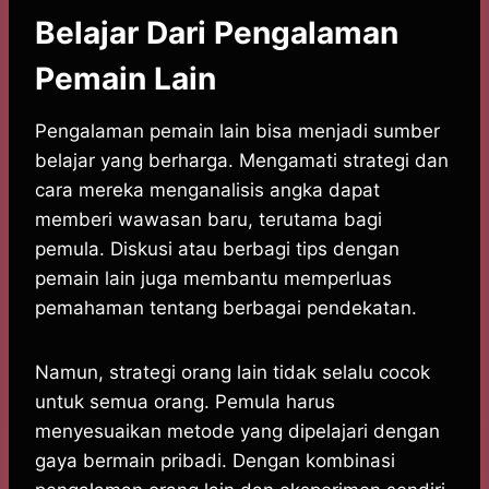
Belajar Dari Pengalaman
Pemain Lain
Pengalaman pemain lain bisa menjadi sumber
belajar yang berharga. Mengamati strategi dan
cara mereka menganalisis angka dapat
memberi wawasan baru, terutama bagi
pemula. Diskusi atau berbagi tips dengan
pemain lain juga membantu memperluas
pemahaman tentang berbagai pendekatan.
Namun, strategi orang lain tidak selalu cocok
untuk semua orang. Pemula harus
menyesuaikan metode yang dipelajari dengan
gaya bermain pribadi. Dengan kombinasi