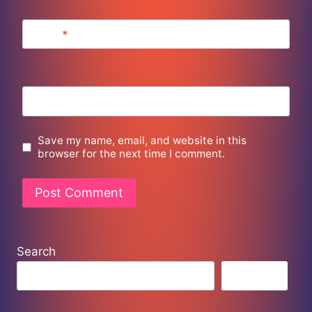
Email
*
Website
Save my name, email, and website in this
browser for the next time I comment.
Search
Search