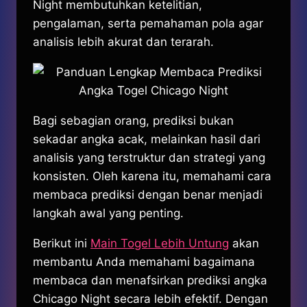
Night membutuhkan ketelitian,
pengalaman, serta pemahaman pola agar
analisis lebih akurat dan terarah.
Bagi sebagian orang, prediksi bukan
sekadar angka acak, melainkan hasil dari
analisis yang terstruktur dan strategi yang
konsisten. Oleh karena itu, memahami cara
membaca prediksi dengan benar menjadi
langkah awal yang penting.
Berikut ini
Main Togel Lebih Untung
akan
membantu Anda memahami bagaimana
membaca dan menafsirkan prediksi angka
Chicago Night secara lebih efektif. Dengan