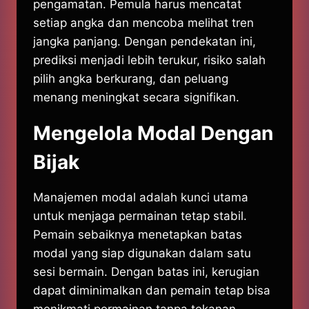
pengamatan. Pemula harus mencatat
setiap angka dan mencoba melihat tren
jangka panjang. Dengan pendekatan ini,
prediksi menjadi lebih terukur, risiko salah
pilih angka berkurang, dan peluang
menang meningkat secara signifikan.
Mengelola Modal Dengan
Bijak
Manajemen modal adalah kunci utama
untuk menjaga permainan tetap stabil.
Pemain sebaiknya menetapkan batas
modal yang siap digunakan dalam satu
sesi bermain. Dengan batas ini, kerugian
dapat diminimalkan dan pemain tetap bisa
menikmati permainan tanpa tekanan.