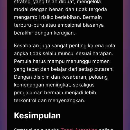
strategi yang telah dibuat, mengelola
modal dengan benar, dan tidak tergoda
mengambil risiko berlebihan. Bermain
terburu-buru atau emosional biasanya
berakhir dengan kerugian.
Kesabaran juga sangat penting karena pola
angka tidak selalu muncul sesuai harapan.
Pemula harus mampu menunggu momen
yang tepat dan belajar dari setiap putaran.
Dengan disiplin dan kesabaran, peluang
kemenangan meningkat, sekaligus
pengalaman bermain menjadi lebih
terkontrol dan menyenangkan.
Kesimpulan