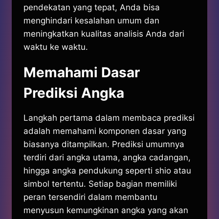
pendekatan yang tepat, Anda bisa
menghindari kesalahan umum dan
meningkatkan kualitas analisis Anda dari
waktu ke waktu.
Memahami Dasar
Prediksi Angka
Langkah pertama dalam membaca prediksi
adalah memahami komponen dasar yang
biasanya ditampilkan. Prediksi umumnya
terdiri dari angka utama, angka cadangan,
hingga angka pendukung seperti shio atau
simbol tertentu. Setiap bagian memiliki
peran tersendiri dalam membantu
menyusun kemungkinan angka yang akan