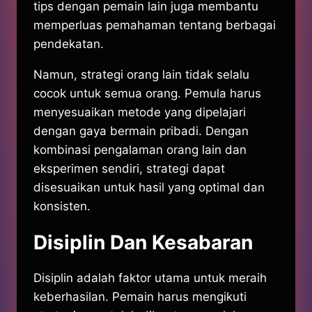
tips dengan pemain lain juga membantu
memperluas pemahaman tentang berbagai
pendekatan.
Namun, strategi orang lain tidak selalu
cocok untuk semua orang. Pemula harus
menyesuaikan metode yang dipelajari
dengan gaya bermain pribadi. Dengan
kombinasi pengalaman orang lain dan
eksperimen sendiri, strategi dapat
disesuaikan untuk hasil yang optimal dan
konsisten.
Disiplin Dan Kesabaran
Disiplin adalah faktor utama untuk meraih
keberhasilan. Pemain harus mengikuti